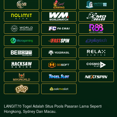
LANGIT70 Togel Adalah Situs Pools Pasaran Lama Seperti
Hongkong, Sydney Dan Macau.