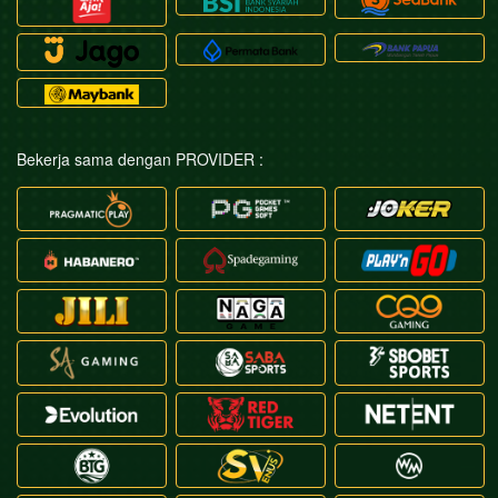
Bekerja sama dengan PROVIDER :