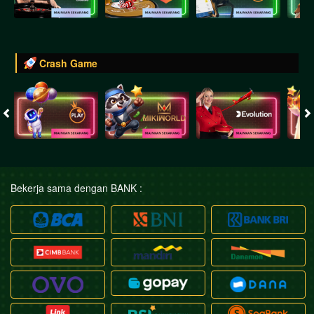
Crash Game
Bekerja sama dengan BANK :