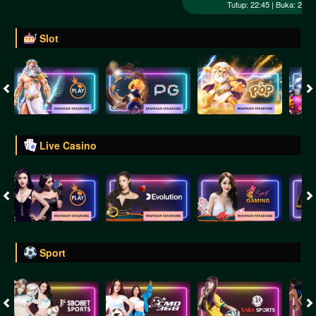
Tutup: 22:45 | Buka: 23:0
Slot
Live Casino
Sport