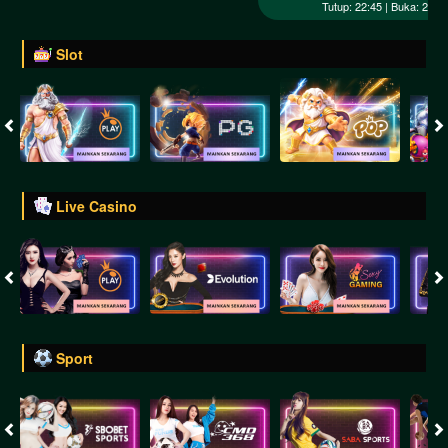
Tutup: 22:45 | Buka: 23:0
Slot
Live Casino
Sport