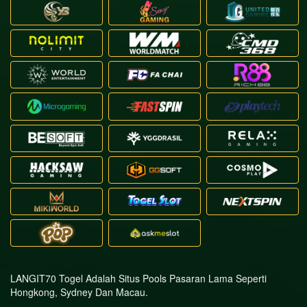
LANGIT70 Togel Adalah Situs Pools Pasaran Lama Seperti
Hongkong, Sydney Dan Macau.