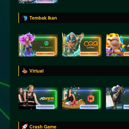
Tembak Ikan
Virtual
Crash Game