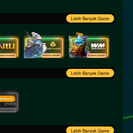
Lebih Banyak Game
Lebih Banyak Game
tenance
Lebih Banyak Game