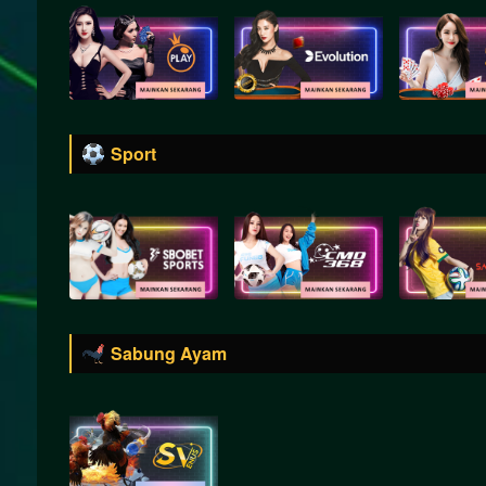
Sport
Sabung Ayam