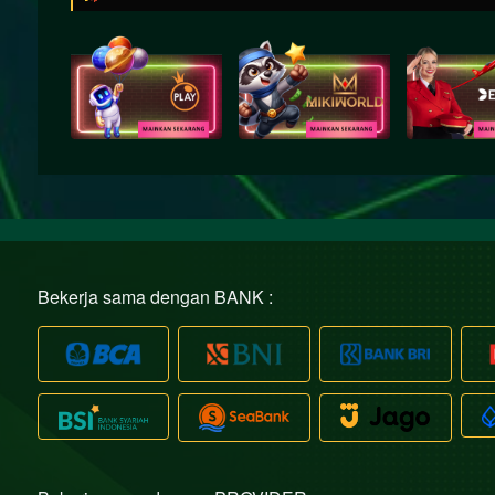
Bekerja sama dengan BANK :