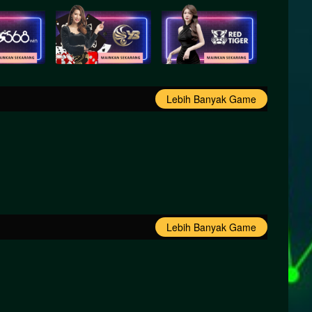
Lebih Banyak Game
Lebih Banyak Game