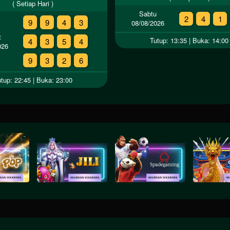
( Setiap Hari )
Sabtu
2
4
1
9
9
4
3
08/08/2026
t
Tutup: 13:35 | Buka: 14:00
4
3
5
4
026
9
3
2
6
tup: 22:45 | Buka: 23:00