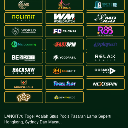
LANGIT70 Togel Adalah Situs Pools Pasaran Lama Seperti
Hongkong, Sydney Dan Macau.