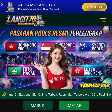
x
APLIKASI LANGIT70
DOWNLOAD
Kini telah tersedia Aplikasi Android
Previous
Nex
Datang Di Situs Judi Slot Online Terbaik Resmi dan Terpercaya 100% Pasti Bayar
MASUK
DAFTAR