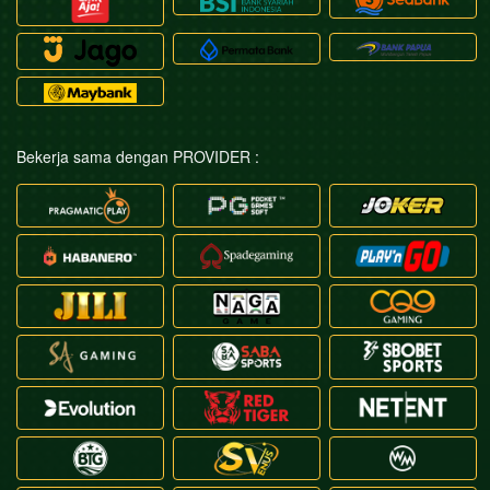
Bekerja sama dengan PROVIDER :