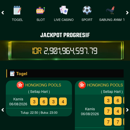
TOGEL
SLOT
LIVE CASINO
SPORT
SABUNG AYAM
TEM
JACKPOT PROGRESIF
IDR
2,901,964,603.19
Togel
HONGKONG POOLS
HONGKONG POOLS 1,2,
( Setiap Hari )
( Setiap Hari )
Kamis
3
6
3
3
6
3
4
06/08/2026
Kamis
7
4
0
Tutup: 22:50 | Buka: 23:00
06/08/2026
7
7
1