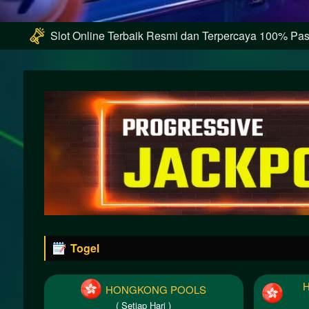
di Slot Online Terbaik Resmi dan Terpercaya 100% Pasti Bayar
Togel
HONGKONG POOLS
( Setiap Hari )