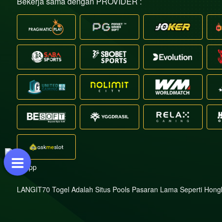
Bekerja sama dengan PROVIDER :
LANGIT70 Togel Adalah Situs Pools Pasaran Lama Seperti Hon