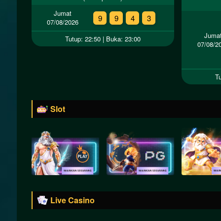
Jumat
9
9
4
3
07/08/2026
Juma
Tutup: 22:50 | Buka: 23:00
07/08/2
Tu
Slot
Live Casino