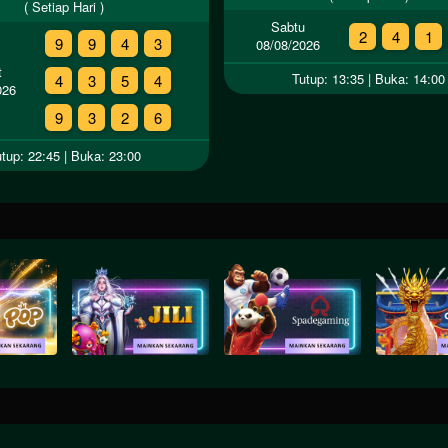
( Setiap Hari )
Sabtu
2
4
1
9
9
4
3
08/08/2026
t
Tutup: 13:35 | Buka: 14:00
4
3
5
4
026
9
3
2
6
tup: 22:45 | Buka: 23:00