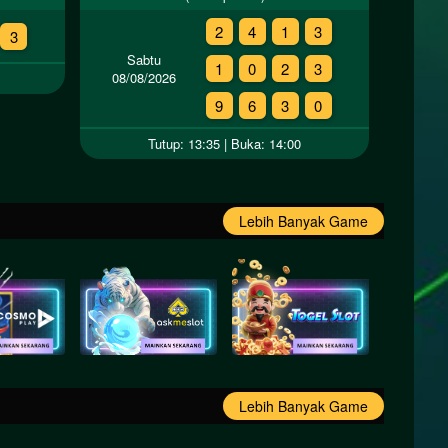
2
4
1
3
3
Sabtu
1
0
2
3
08/08/2026
9
6
3
0
Tutup: 13:35 | Buka: 14:00
Lebih Banyak Game
Lebih Banyak Game