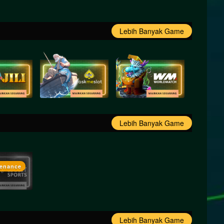
Lebih Banyak Game
Lebih Banyak Game
tenance
Lebih Banyak Game