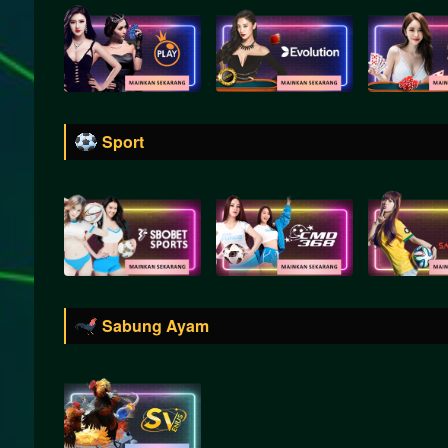
Sport
Sabung Ayam