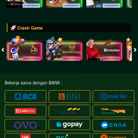
Crash Game
Bekerja sama dengan BANK :