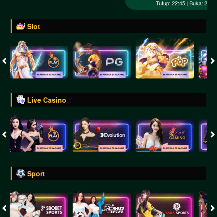
Tutup: 22:45 | Buka: 23:0
Slot
Live Casino
Sport