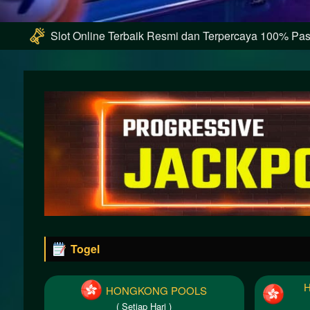
di Slot Online Terbaik Resmi dan Terpercaya 100% Pasti Bayar
Togel
HONGKONG POOLS
( Setiap Hari )