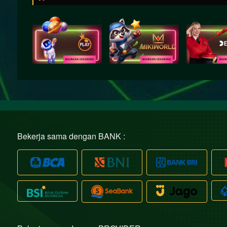
Bekerja sama dengan BANK :