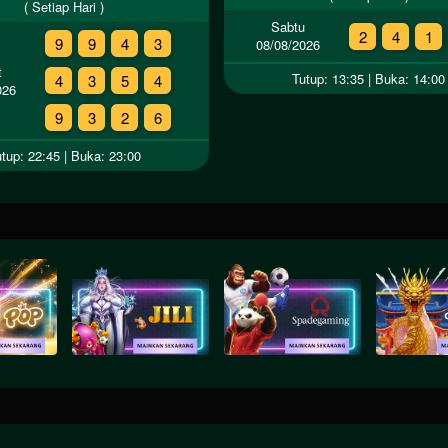
( Setiap Hari )
Sabtu
2
4
1
9
9
4
3
08/08/2026
t
Tutup: 13:35 | Buka: 14:00
4
3
5
4
026
9
3
2
6
tup: 22:45 | Buka: 23:00