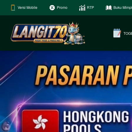
Versi Mobile
Promo
RTP
Buku Mimp
TOG
Previous