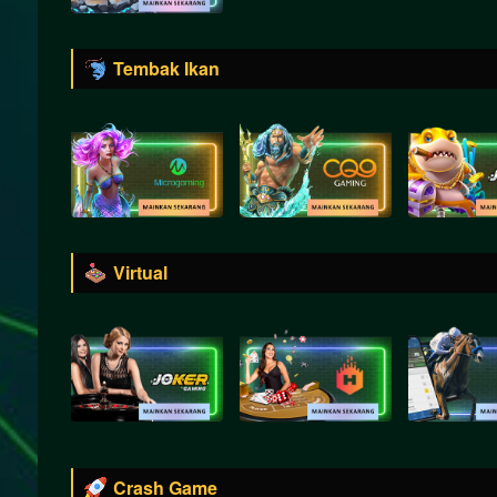
Tembak Ikan
Virtual
Crash Game