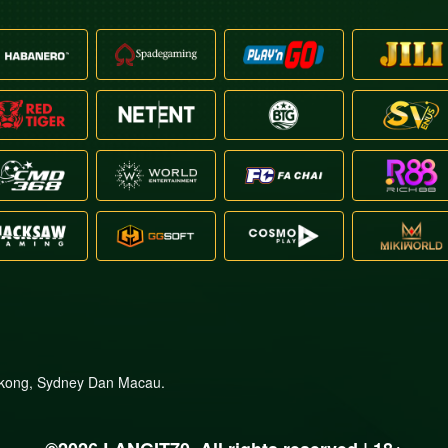
gkong, Sydney Dan Macau.