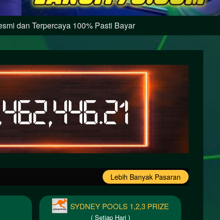
an Terpercaya 100% Pasti Bayar
,462,464.81
Lebih Banyak Pasaran
SYDNEY POOLS 1,2,3 PRIZE
( Setiap Hari )