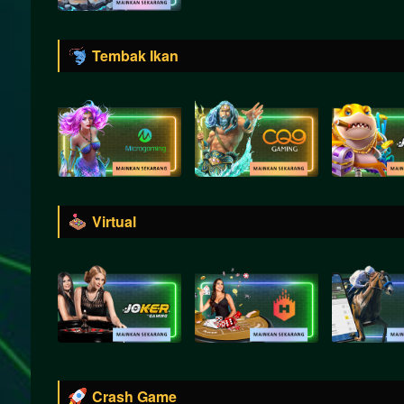
Tembak Ikan
Virtual
Crash Game