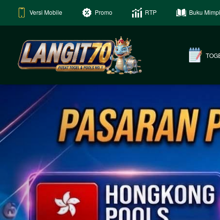
Versi Mobile
Promo
RTP
Buku Mimp
TOG
Previous