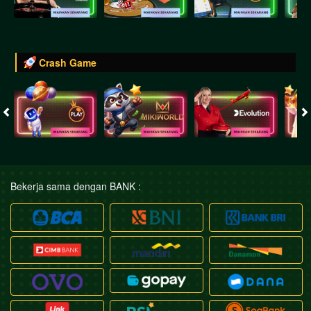
Crash Game
Bekerja sama dengan BANK :