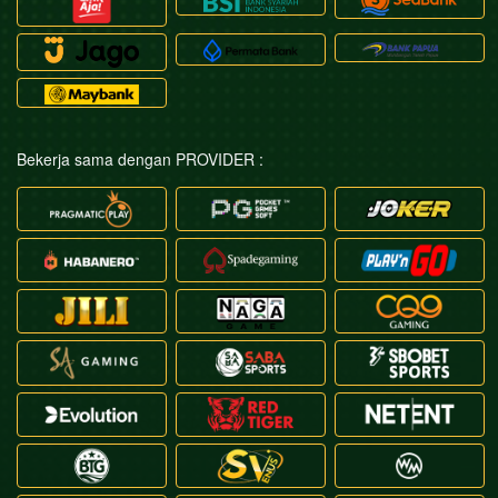
Bekerja sama dengan PROVIDER :