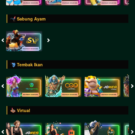
Sabung Ayam
Tembak Ikan
Virtual