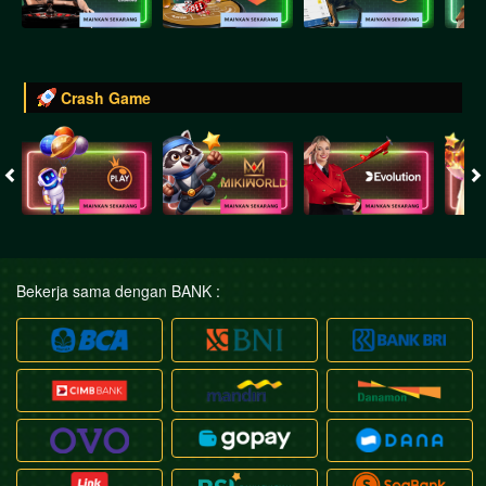
Crash Game
Bekerja sama dengan BANK :