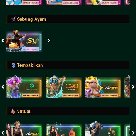
Sabung Ayam
Tembak Ikan
Virtual