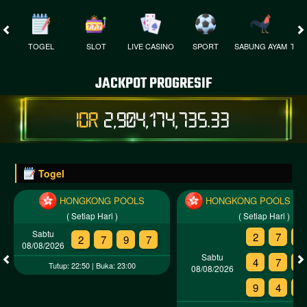
TOGEL
SLOT
LIVE CASINO
SPORT
SABUNG AYAM
TEM
JACKPOT PROGRESIF
IDR
2,904,174,740.20
Togel
HONGKONG POOLS
HONGKONG POOLS 1,2,
( Setiap Hari )
( Setiap Hari )
Sabtu
2
7
9
2
7
9
7
08/08/2026
Sabtu
4
7
1
Tutup: 22:50 | Buka: 23:00
08/08/2026
9
4
7