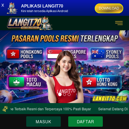
x
APLIKASI LANGIT70
DOWNLOAD
Kini telah tersedia Aplikasi Android
Previous
Nex
 Online Terbaik Resmi dan Terpercaya 100% Pasti Bayar
Selamat Datang Di Sit
MASUK
DAFTAR