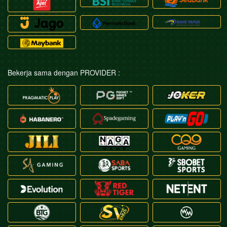
Bekerja sama dengan PROVIDER :