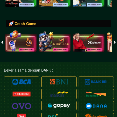
Crash Game
Bekerja sama dengan BANK :