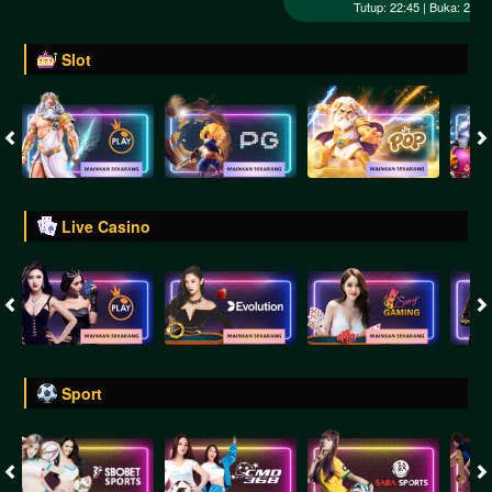
Tutup: 22:45 | Buka: 23:0
Slot
Live Casino
Sport