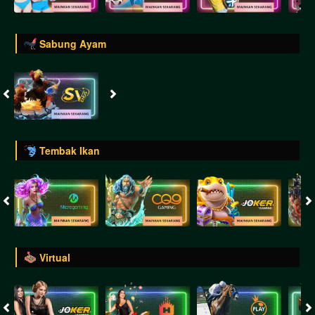
Sabung Ayam
Tembak Ikan
Virtual