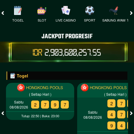
TOGEL
SLOT
LIVE CASINO
SPORT
SABUNG AYAM
TEM
JACKPOT PROGRESIF
IDR
2,903,600,262.29
Togel
HONGKONG POOLS
HONGKONG POOLS 1,2,
( Setiap Hari )
( Setiap Hari )
Sabtu
2
7
9
2
7
9
7
08/08/2026
Sabtu
4
7
1
Tutup: 22:50 | Buka: 23:00
08/08/2026
9
4
7