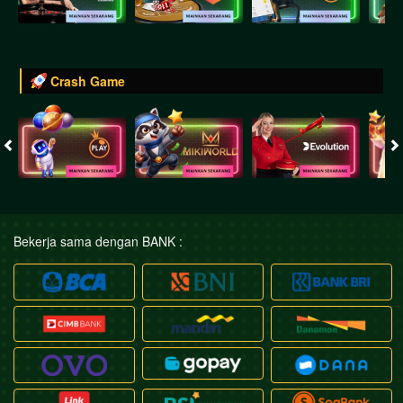
Crash Game
Bekerja sama dengan BANK :