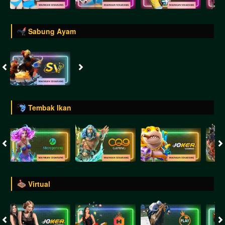
Sabung Ayam
Tembak Ikan
Virtual