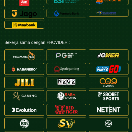
Bekerja sama dengan PROVIDER :