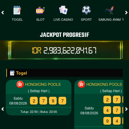
TOGEL
SLOT
LIVE CASINO
SPORT
SABUNG AYAM
TEM
JACKPOT PROGRESIF
IDR
2,903,622,046.47
Togel
HONGKONG POOLS
HONGKONG POOLS 1,2,
( Setiap Hari )
( Setiap Hari )
Sabtu
2
7
9
2
7
9
7
08/08/2026
Sabtu
4
7
1
Tutup: 22:50 | Buka: 23:00
08/08/2026
9
4
7