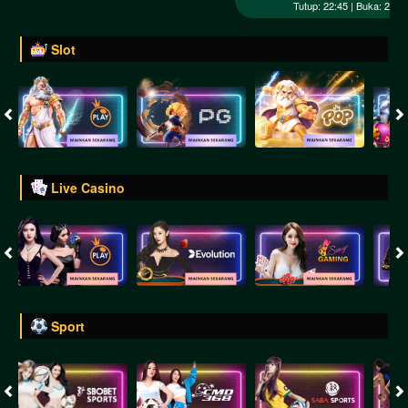
Tutup: 22:45 | Buka: 23:0
Slot
Live Casino
Sport