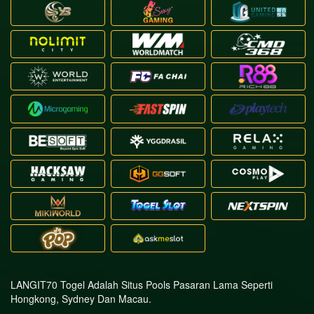
LANGIT70 Togel Adalah Situs Pools Pasaran Lama Seperti
Hongkong, Sydney Dan Macau.