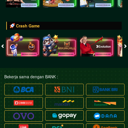
Crash Game
Bekerja sama dengan BANK :