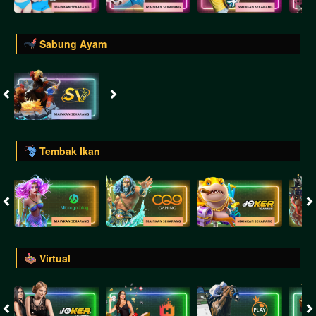
Sabung Ayam
Tembak Ikan
Virtual