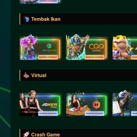
Tembak Ikan
Virtual
Crash Game