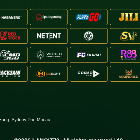
gkong, Sydney Dan Macau.