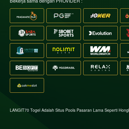
Bekerja sama dengan PROVIDER :
LANGIT70 Togel Adalah Situs Pools Pasaran Lama Seperti Hon