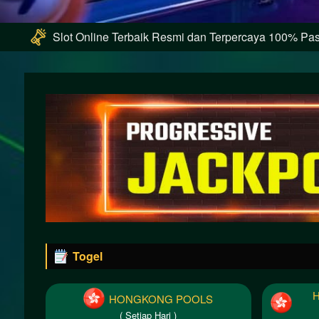
udi Slot Online Terbaik Resmi dan Terpercaya 100% Pasti Baya
Togel
HONGKONG POOLS
( Setiap Hari )