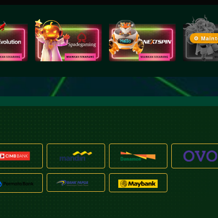
⚙ Main