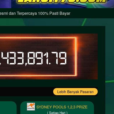
an Terpercaya 100% Pasti Bayar
,433,909.19
Lebih Banyak Pasaran
SYDNEY POOLS 1,2,3 PRIZE
( Setiap Hari )