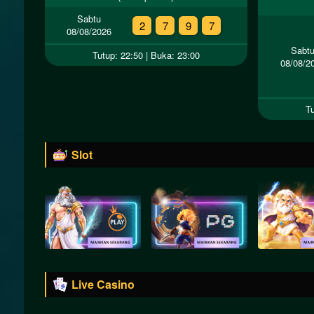
Sabtu
2
7
9
7
08/08/2026
Sabt
Tutup: 22:50 | Buka: 23:00
08/08/2
Tu
Slot
Live Casino