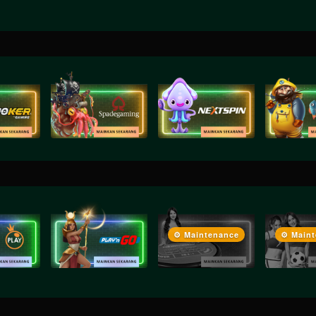
⚙ Maintenance
⚙ Main