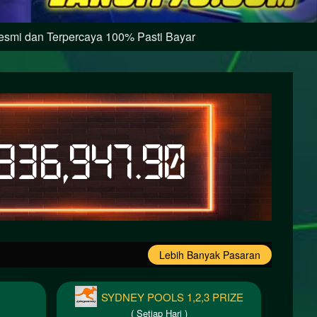
an Terpercaya 100% Pasti Bayar
,336,966.50
Lebih Banyak Pasaran
SYDNEY POOLS 1,2,3 PRIZE
( Setiap Hari )