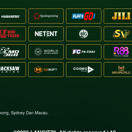
gkong, Sydney Dan Macau.