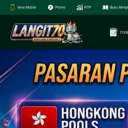
Versi Mobile
Promo
RTP
Buku Mimp
TOG
Previous