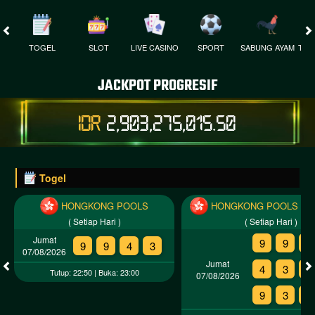
TOGEL
SLOT
LIVE CASINO
SPORT
SABUNG AYAM
TEM
JACKPOT PROGRESIF
IDR
2,903,275,020.10
Togel
HONGKONG POOLS
HONGKONG POOLS 1,2,
( Setiap Hari )
( Setiap Hari )
Jumat
9
9
4
9
9
4
3
07/08/2026
Jumat
4
3
5
Tutup: 22:50 | Buka: 23:00
07/08/2026
9
3
2