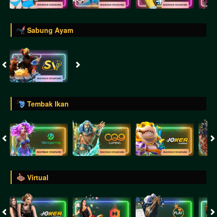
Sabung Ayam
Tembak Ikan
Virtual