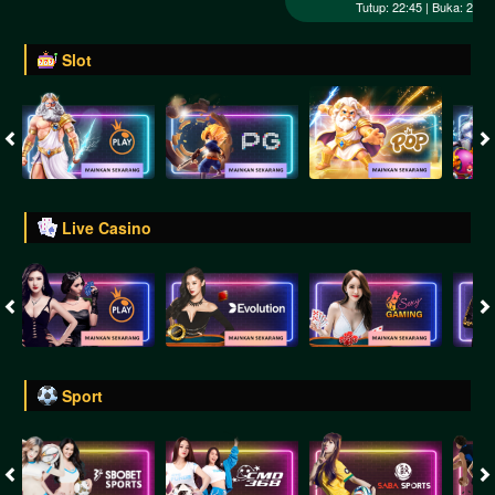
Tutup: 22:45 | Buka: 23:0
Slot
Live Casino
Sport