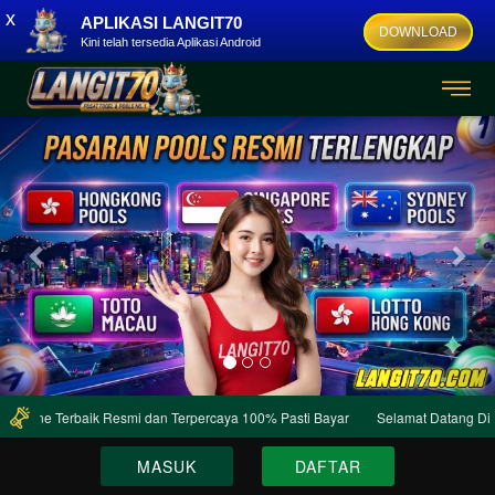
x
APLIKASI LANGIT70
DOWNLOAD
Kini telah tersedia Aplikasi Android
Previous
Nex
 Online Terbaik Resmi dan Terpercaya 100% Pasti Bayar
Selamat Datang Di Sit
MASUK
DAFTAR