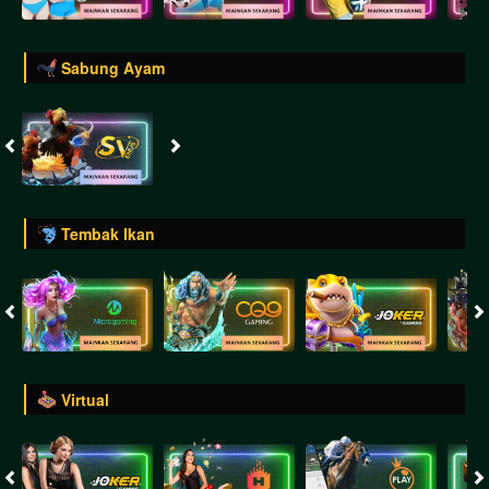
Sabung Ayam
Tembak Ikan
Virtual