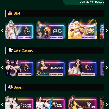
Tutup: 22:45 | Buka: 23:0
Slot
Live Casino
Sport