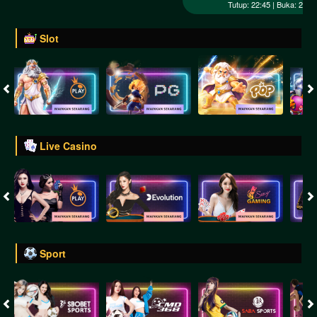
Tutup: 22:45 | Buka: 23:0
Slot
Live Casino
Sport