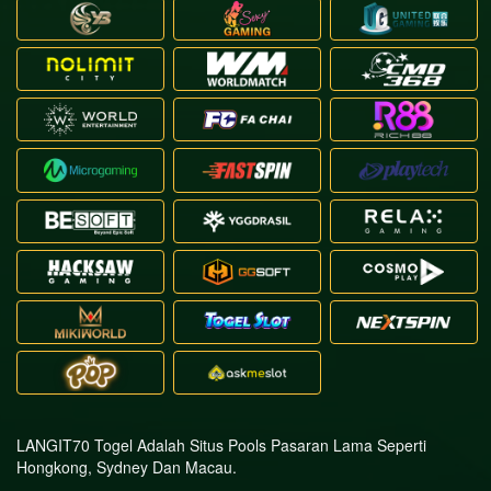
LANGIT70 Togel Adalah Situs Pools Pasaran Lama Seperti
Hongkong, Sydney Dan Macau.