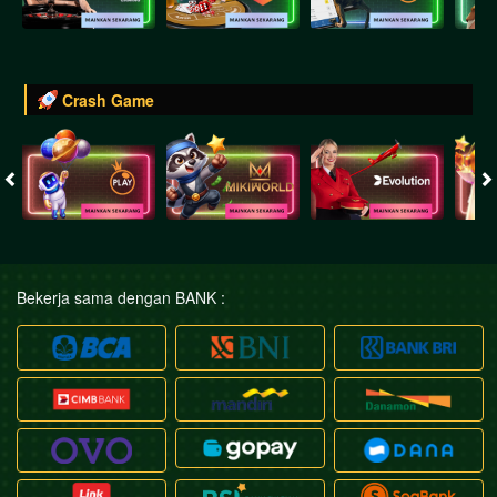
Crash Game
Bekerja sama dengan BANK :