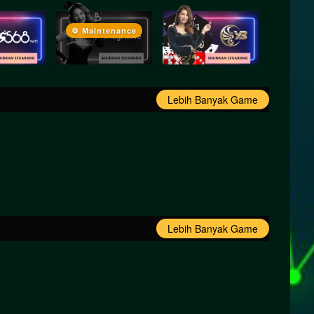
⚙ Maintenance
Lebih Banyak Game
Lebih Banyak Game