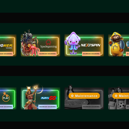
⚙ Maintenance
⚙ Main