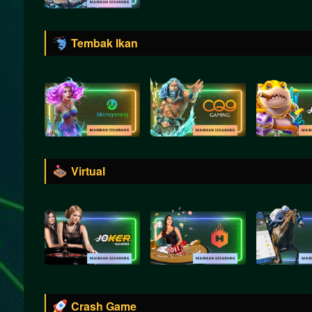
Tembak Ikan
Virtual
Crash Game