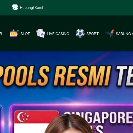
i
Hubungi Kami
EL
SLOT
LIVE CASINO
SPORT
SABUNG 