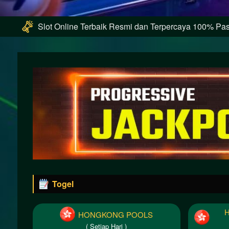
di Slot Online Terbaik Resmi dan Terpercaya 100% Pasti Bayar
Togel
HONGKONG POOLS
( Setiap Hari )