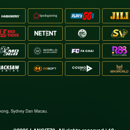
gkong, Sydney Dan Macau.