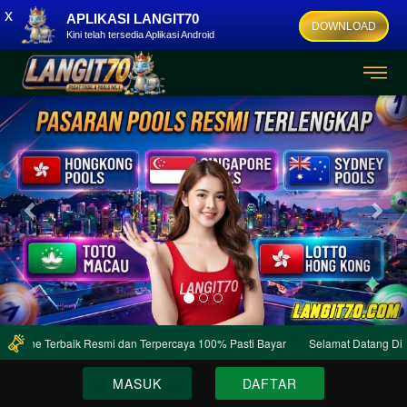
x
APLIKASI LANGIT70
DOWNLOAD
Kini telah tersedia Aplikasi Android
Previous
Nex
 Online Terbaik Resmi dan Terpercaya 100% Pasti Bayar
Selamat Datang Di Sit
MASUK
DAFTAR