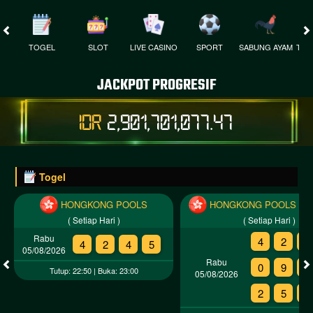
TOGEL
SLOT
LIVE CASINO
SPORT
SABUNG AYAM
TEM
JACKPOT PROGRESIF
IDR
2,901,701,082.57
Togel
HONGKONG POOLS
HONGKONG POOLS 1,2,
( Setiap Hari )
( Setiap Hari )
Rabu
4
2
4
4
2
4
5
05/08/2026
Rabu
0
9
8
Tutup: 22:50 | Buka: 23:00
05/08/2026
2
5
1