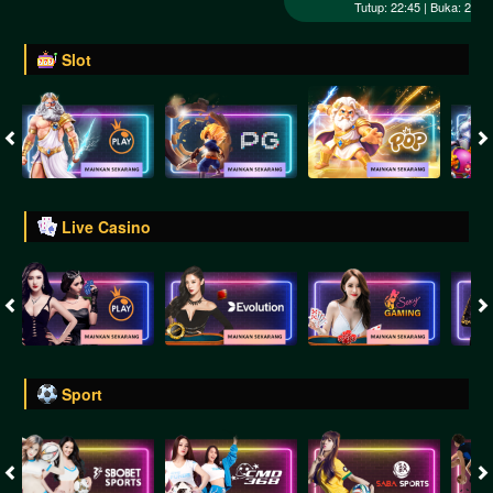
Tutup: 22:45 | Buka: 23:0
Slot
Live Casino
Sport