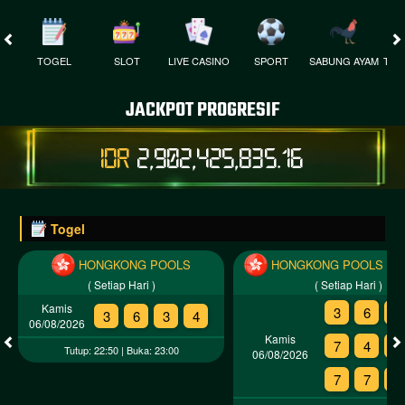
TOGEL
SLOT
LIVE CASINO
SPORT
SABUNG AYAM
TEM
JACKPOT PROGRESIF
IDR
2,902,425,839.96
Togel
HONGKONG POOLS
HONGKONG POOLS 1,2,
( Setiap Hari )
( Setiap Hari )
Kamis
3
6
3
3
6
3
4
06/08/2026
Kamis
7
4
0
Tutup: 22:50 | Buka: 23:00
06/08/2026
7
7
1