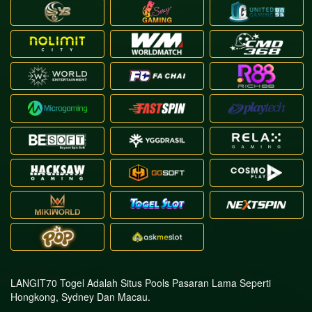
LANGIT70 Togel Adalah Situs Pools Pasaran Lama Seperti
Hongkong, Sydney Dan Macau.