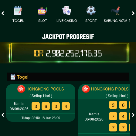
TOGEL
SLOT
LIVE CASINO
SPORT
SABUNG AYAM
TEM
JACKPOT PROGRESIF
IDR
2,902,252,181.09
Togel
HONGKONG POOLS
HONGKONG POOLS 1,2,
( Setiap Hari )
( Setiap Hari )
Kamis
3
6
3
3
6
3
4
06/08/2026
Kamis
7
4
0
Tutup: 22:50 | Buka: 23:00
06/08/2026
7
7
1