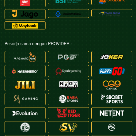
Bekerja sama dengan PROVIDER :