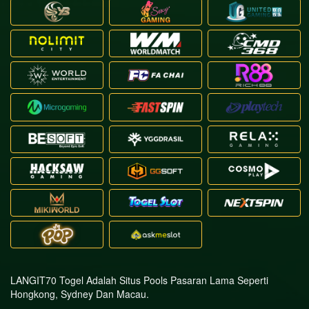
LANGIT70 Togel Adalah Situs Pools Pasaran Lama Seperti
Hongkong, Sydney Dan Macau.