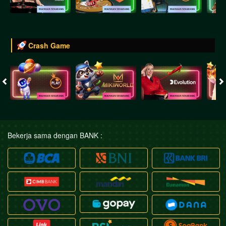
Crash Game
Bekerja sama dengan BANK :