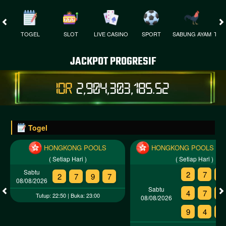
TOGEL
SLOT
LIVE CASINO
SPORT
SABUNG AYAM
TEM
JACKPOT PROGRESIF
IDR
2,904,303,190.35
Togel
HONGKONG POOLS
HONGKONG POOLS 1,2,
( Setiap Hari )
( Setiap Hari )
Sabtu
2
7
9
2
7
9
7
08/08/2026
Sabtu
4
7
1
Tutup: 22:50 | Buka: 23:00
08/08/2026
9
4
7