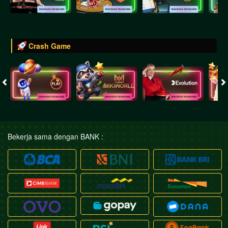
Crash Game
Bekerja sama dengan BANK :