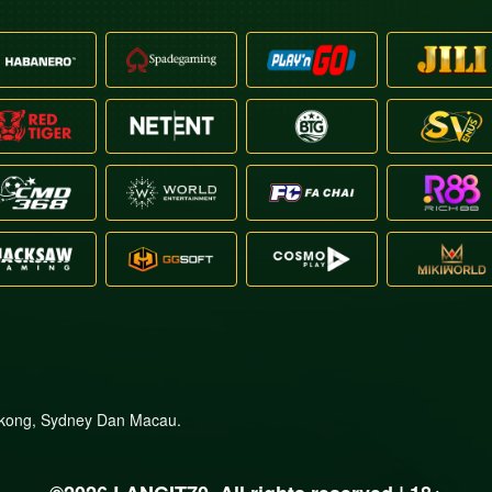
gkong, Sydney Dan Macau.