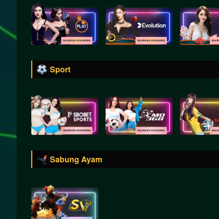
Sport
Sabung Ayam