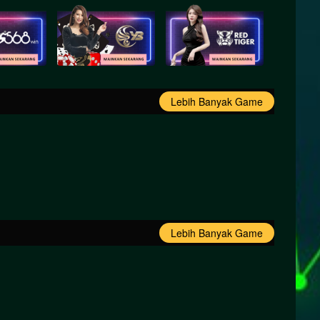
Lebih Banyak Game
Lebih Banyak Game