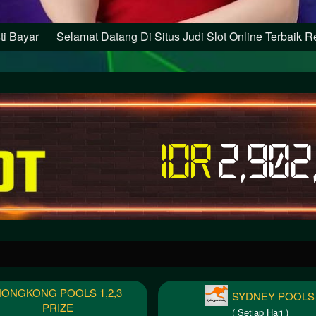
Selamat Datang Di Situs Judi Slot Online Terbaik Resmi d
IDR
2,902
HONGKONG POOLS 1,2,3
SYDNEY POOLS
PRIZE
( Setiap Hari )