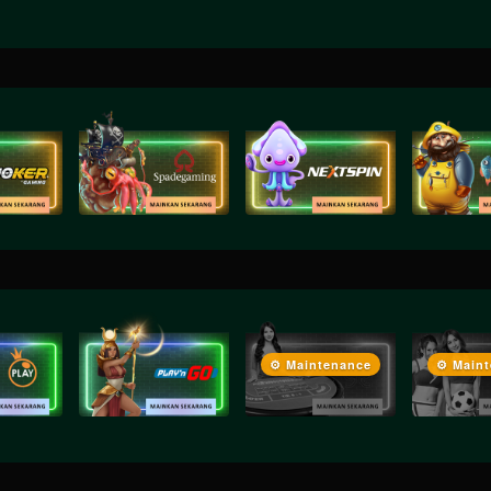
⚙ Maintenance
⚙ Main