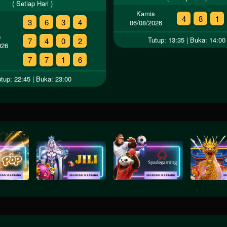
( Setiap Hari )
Kamis
4
8
1
3
6
3
4
06/08/2026
s
Tutup: 13:35 | Buka: 14:00
7
4
0
2
026
7
7
1
6
tup: 22:45 | Buka: 23:00