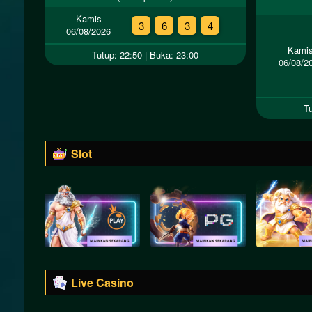
Kamis
3
6
3
4
06/08/2026
Kami
Tutup: 22:50 | Buka: 23:00
06/08/2
Tu
Slot
Live Casino