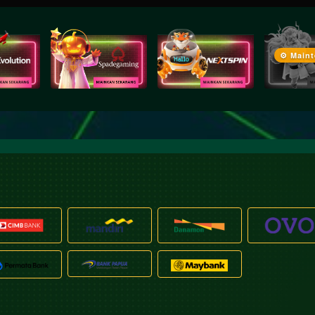
⚙ Main