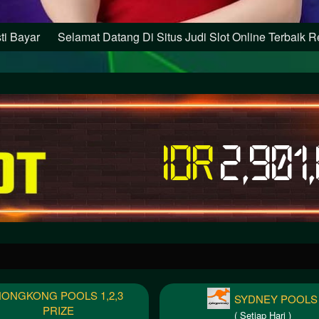
r
Selamat Datang Di Situs Judi Slot Online Terbaik Resmi d
IDR
2,901
HONGKONG POOLS 1,2,3
SYDNEY POOLS
PRIZE
( Setiap Hari )