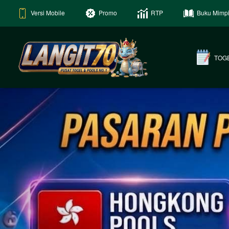
Versi Mobile
Promo
RTP
Buku Mimp
TOG
Previous