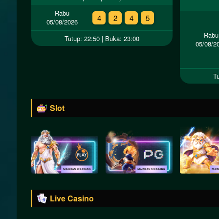
Rabu
4
2
4
5
05/08/2026
Rabu
Tutup: 22:50 | Buka: 23:00
05/08/2
Tu
Slot
Live Casino