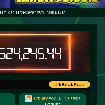
an Terpercaya 100% Pasti Bayar
,624,263.44
Lebih Banyak Pasaran
SYDNEY POOLS 1,2,3 PRIZE
( Setiap Hari )