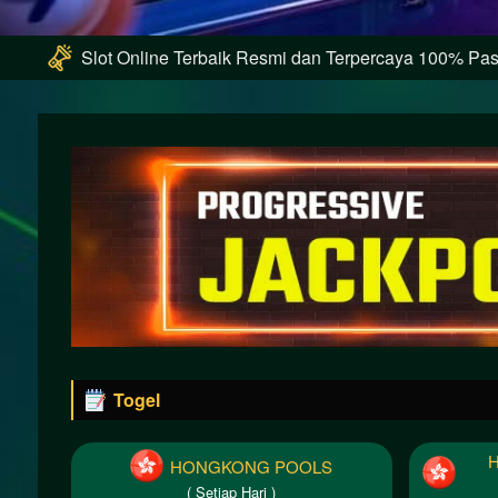
di Slot Online Terbaik Resmi dan Terpercaya 100% Pasti Bayar
Togel
HONGKONG POOLS
( Setiap Hari )