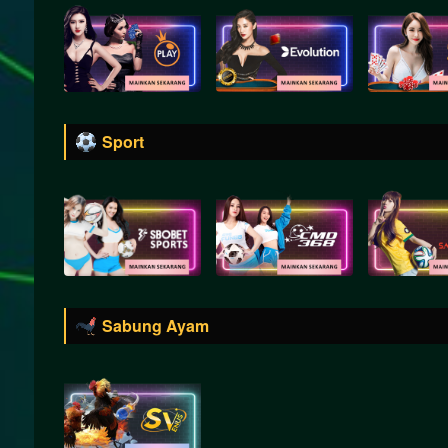
Sport
Sabung Ayam