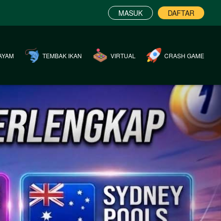
MASUK
DAFTAR
AYAM
TEMBAK IKAN
VIRTUAL
CRASH GAME
Next