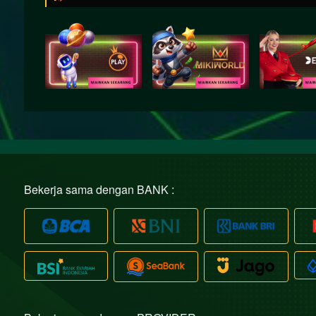
Bekerja sama dengan BANK :