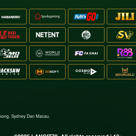
gkong, Sydney Dan Macau.