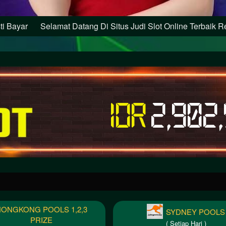
Selamat Datang Di Situs Judi Slot Online Terbaik Resmi d
IDR
2,902
HONGKONG POOLS 1,2,3
SYDNEY POOLS
PRIZE
( Setiap Hari )