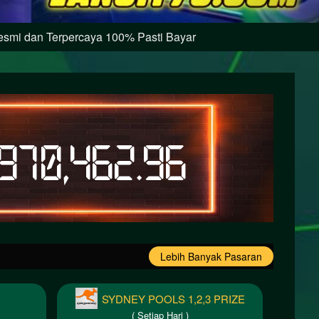
an Terpercaya 100% Pasti Bayar
,970,481.56
Lebih Banyak Pasaran
SYDNEY POOLS 1,2,3 PRIZE
( Setiap Hari )