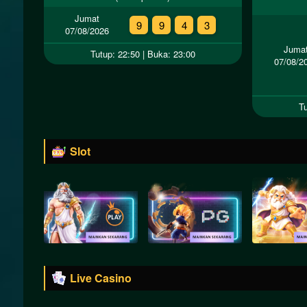
Jumat
9
9
4
3
07/08/2026
Juma
Tutup: 22:50 | Buka: 23:00
07/08/2
Tu
Slot
Live Casino