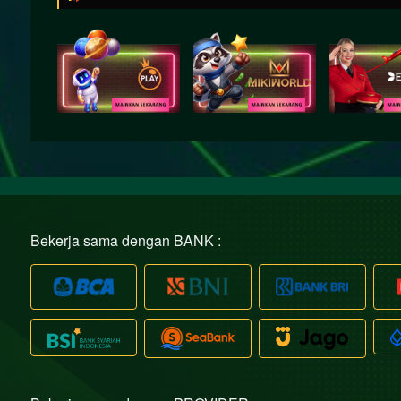
Bekerja sama dengan BANK :