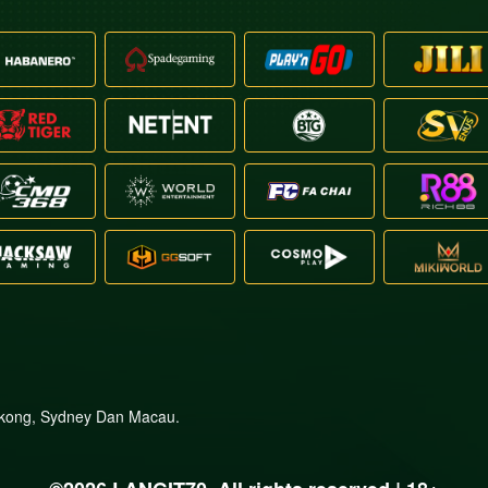
gkong, Sydney Dan Macau.