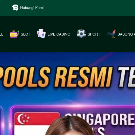
i
Hubungi Kami
EL
SLOT
LIVE CASINO
SPORT
SABUNG 