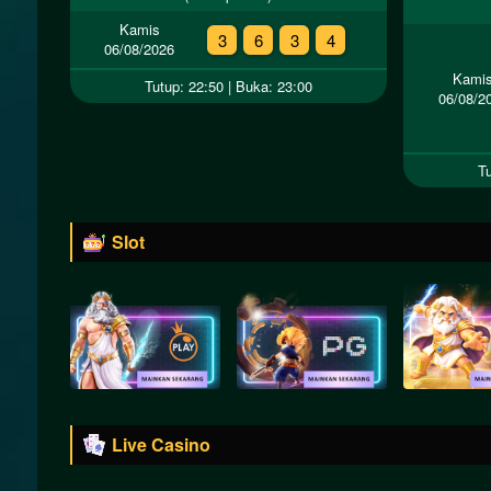
Kamis
3
6
3
4
06/08/2026
Kami
Tutup: 22:50 | Buka: 23:00
06/08/2
Tu
Slot
Live Casino