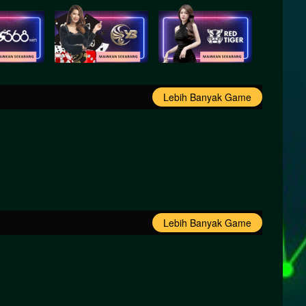
Lebih Banyak Game
Lebih Banyak Game