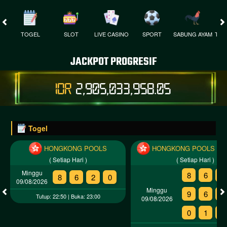
TOGEL
SLOT
LIVE CASINO
SPORT
SABUNG AYAM
TEM
JACKPOT PROGRESIF
IDR
2,905,033,962.88
Togel
HONGKONG POOLS
HONGKONG POOLS 1,2,
( Setiap Hari )
( Setiap Hari )
Minggu
8
6
2
8
6
2
0
09/08/2026
Minggu
9
6
2
Tutup: 22:50 | Buka: 23:00
09/08/2026
0
1
6