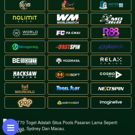
LANGIT70 Togel Adalah Situs Pools Pasaran Lama Seperti
Hongkong, Sydney Dan Macau.