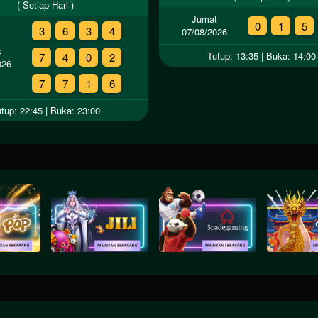
( Setiap Hari )
Jumat
0
1
5
3
6
3
4
07/08/2026
s
Tutup: 13:35 | Buka: 14:00
7
4
0
2
026
7
7
1
6
tup: 22:45 | Buka: 23:00