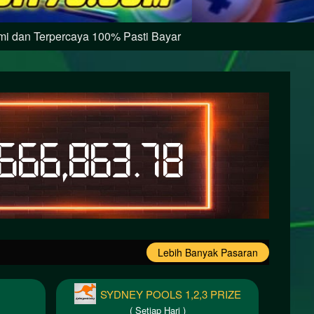
Terpercaya 100% Pasti Bayar
,666,882.38
Lebih Banyak Pasaran
SYDNEY POOLS 1,2,3 PRIZE
( Setiap Hari )