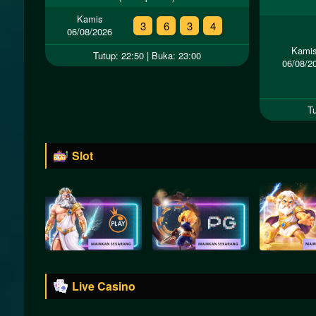
Kamis
3
6
3
4
06/08/2026
Kami
Tutup: 22:50 | Buka: 23:00
06/08/2
Tu
Slot
Live Casino