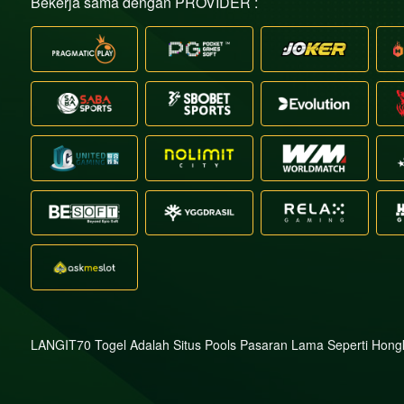
Bekerja sama dengan PROVIDER :
LANGIT70 Togel Adalah Situs Pools Pasaran Lama Seperti Hon