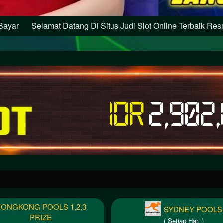
Selamat Datang Di Situs Judi Slot Online Terbaik Resmi dan 
IDR
2,902
HONGKONG POOLS 1,2,3
SYDNEY POOLS
PRIZE
( Setiap Hari )