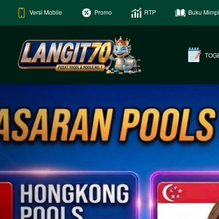
Versi Mobile
Promo
RTP
Buku Mimp
TOG
Previous