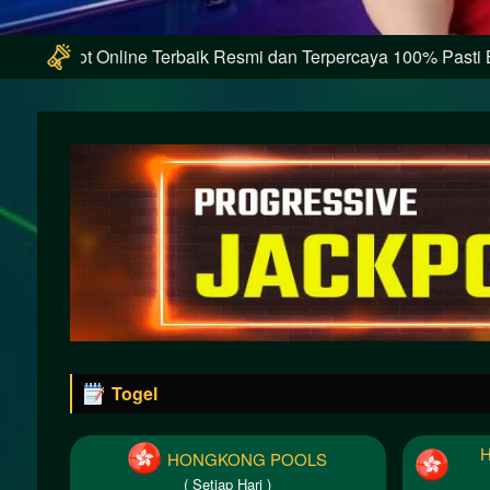
 Slot Online Terbaik Resmi dan Terpercaya 100% Pasti Bayar
Togel
HONGKONG POOLS
( Setiap Hari )