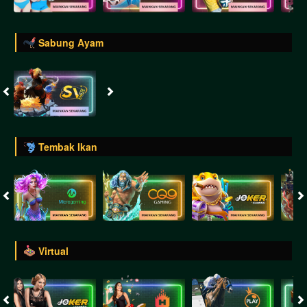
Sabung Ayam
Tembak Ikan
Virtual