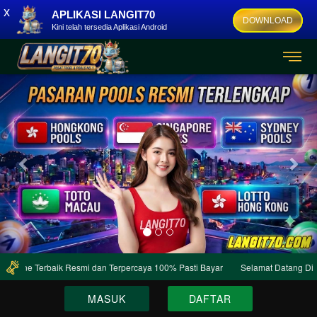
x
APLIKASI LANGIT70
DOWNLOAD
Kini telah tersedia Aplikasi Android
Previous
Nex
 Online Terbaik Resmi dan Terpercaya 100% Pasti Bayar
Selamat Datang Di Sit
MASUK
DAFTAR