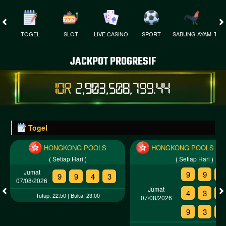
TOGEL
SLOT
LIVE CASINO
SPORT
SABUNG AYAM
TEM
JACKPOT PROGRESIF
IDR
2,903,508,804.76
Togel
HONGKONG POOLS
HONGKONG POOLS 1,2,
( Setiap Hari )
( Setiap Hari )
Jumat
9
9
4
9
9
4
3
07/08/2026
Jumat
4
3
5
Tutup: 22:50 | Buka: 23:00
07/08/2026
9
3
2