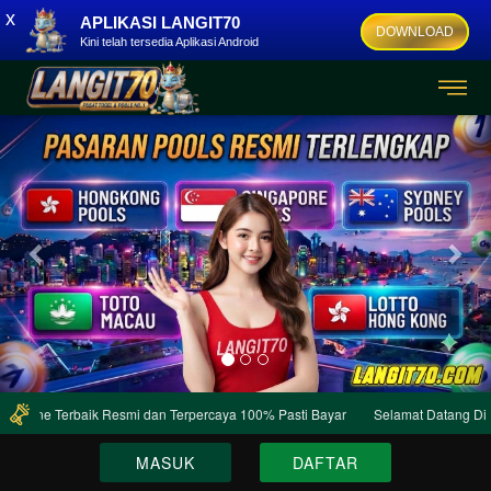
x
APLIKASI LANGIT70
DOWNLOAD
Kini telah tersedia Aplikasi Android
Previous
Nex
 Online Terbaik Resmi dan Terpercaya 100% Pasti Bayar
Selamat Datang Di Sit
MASUK
DAFTAR