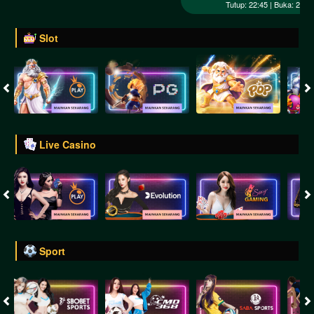
Tutup: 22:45 | Buka: 23:0
Slot
Live Casino
Sport