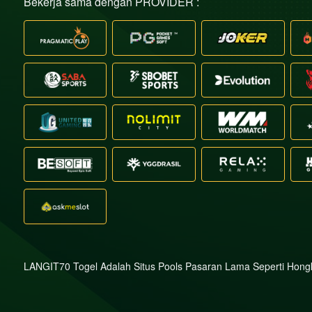
Bekerja sama dengan PROVIDER :
LANGIT70 Togel Adalah Situs Pools Pasaran Lama Seperti Hon