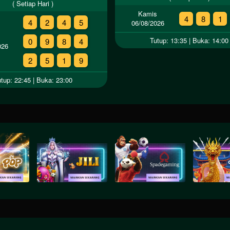
( Setiap Hari )
Kamis
4
8
1
4
2
4
5
06/08/2026
Tutup: 13:35 | Buka: 14:00
0
9
8
4
026
2
5
1
9
tup: 22:45 | Buka: 23:00