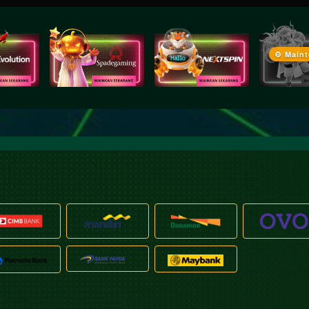
⚙ Main