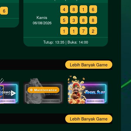
4
8
1
6
6
Kamis
5
3
8
8
06/08/2026
1
1
7
2
Tutup: 13:35 | Buka: 14:00
Lebih Banyak Game
⚙ Maintenance
Lebih Banyak Game