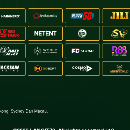
gkong, Sydney Dan Macau.