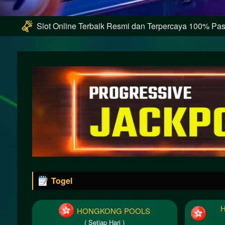
di Slot Online Terbaik Resmi dan Terpercaya 100% Pasti Bayar
Togel
HONGKONG POOLS
( Setiap Hari )