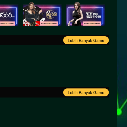
Lebih Banyak Game
Lebih Banyak Game