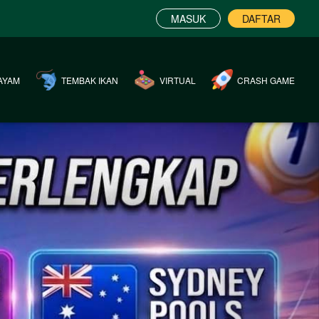
MASUK
DAFTAR
AYAM
TEMBAK IKAN
VIRTUAL
CRASH GAME
Next