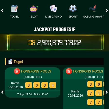
TOGEL
SLOT
LIVE CASINO
SPORT
SABUNG AYAM
TEM
JACKPOT PROGRESIF
IDR
2,901,879,724.34
Togel
HONGKONG POOLS
HONGKONG POOLS 1,2,
( Setiap Hari )
( Setiap Hari )
Kamis
3
6
3
3
6
3
4
06/08/2026
Kamis
7
4
0
Tutup: 22:50 | Buka: 23:00
06/08/2026
7
7
1