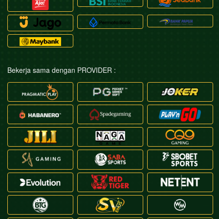
Bekerja sama dengan PROVIDER :