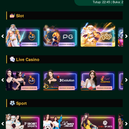
Tutup: 22:45 | Buka: 23:0
Slot
Live Casino
Sport