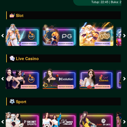
Tutup: 22:45 | Buka: 23:0
Slot
Live Casino
Sport