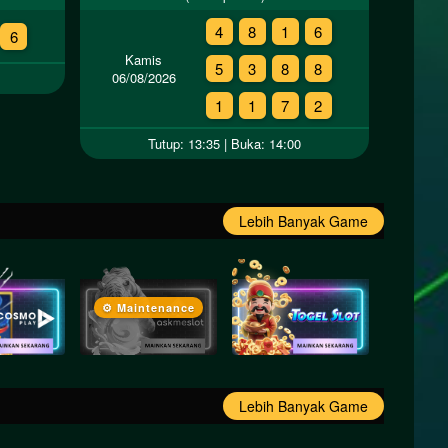
4
8
1
6
6
Kamis
5
3
8
8
06/08/2026
1
1
7
2
Tutup: 13:35 | Buka: 14:00
Lebih Banyak Game
⚙ Maintenance
Lebih Banyak Game