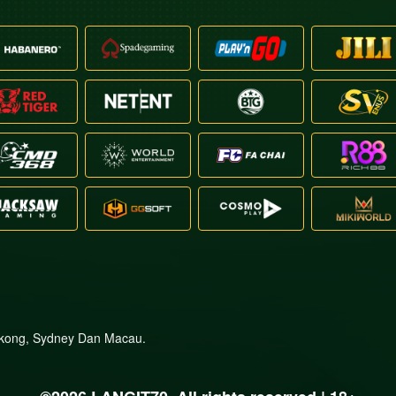
gkong, Sydney Dan Macau.