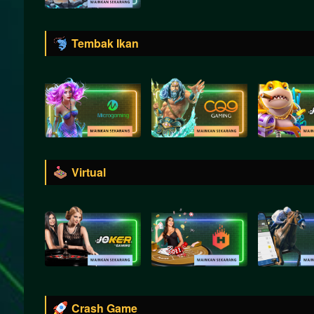
Tembak Ikan
Virtual
Crash Game