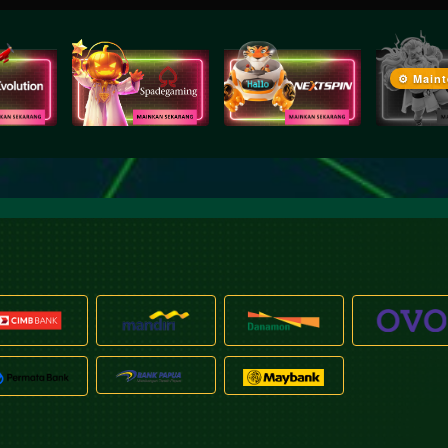
⚙ Main