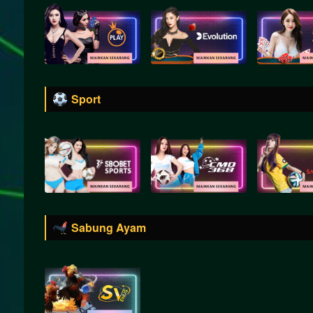
Sport
Sabung Ayam