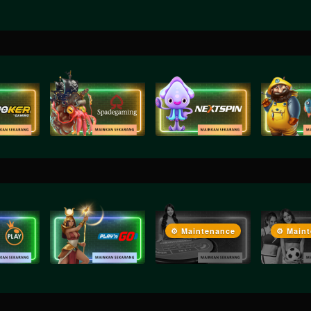
⚙ Maintenance
⚙ Main