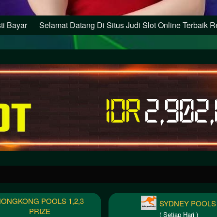
Selamat Datang Di Situs Judi Slot Online Terbaik Resmi d
IDR
2,902
HONGKONG POOLS 1,2,3
SYDNEY POOLS
PRIZE
( Setiap Hari )