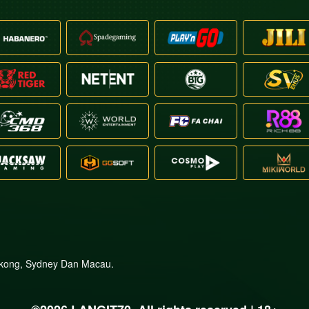
gkong, Sydney Dan Macau.