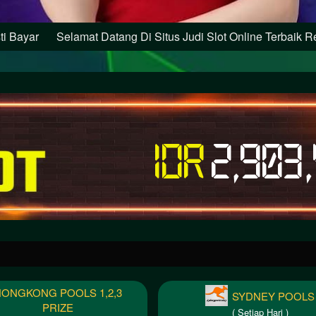
Selamat Datang Di Situs Judi Slot Online Terbaik Resmi d
IDR
2,903
HONGKONG POOLS 1,2,3
SYDNEY POOLS
PRIZE
( Setiap Hari )