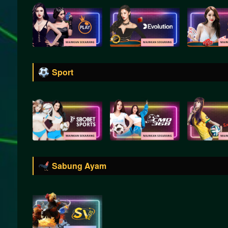
Sport
Sabung Ayam