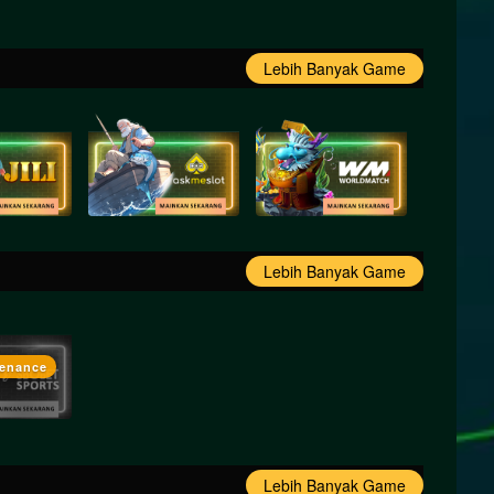
Lebih Banyak Game
Lebih Banyak Game
tenance
Lebih Banyak Game