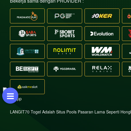
Bekerja sama dengan PROVIDER :
LANGIT70 Togel Adalah Situs Pools Pasaran Lama Seperti Hon