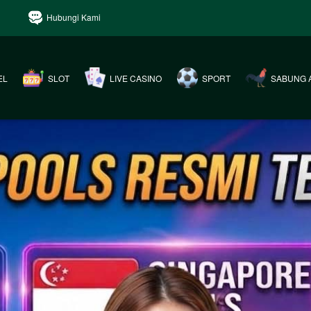
i
Hubungi Kami
EL
SLOT
LIVE CASINO
SPORT
SABUNG 