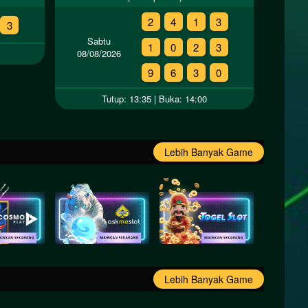
2
4
1
3
3
Sabtu
1
0
2
3
08/08/2026
9
6
3
0
Tutup: 13:35 | Buka: 14:00
Lebih Banyak Game
Lebih Banyak Game