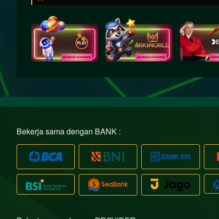
Bekerja sama dengan BANK :