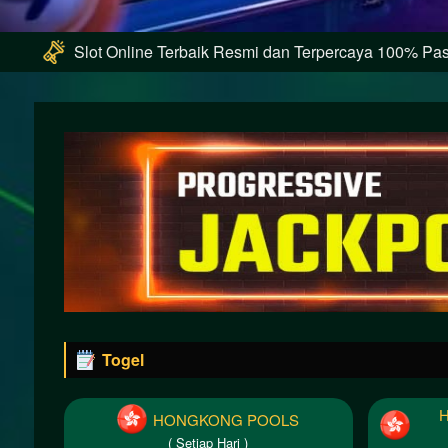
di Slot Online Terbaik Resmi dan Terpercaya 100% Pasti Bayar
Togel
HONGKONG POOLS
( Setiap Hari )