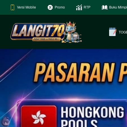
Versi Mobile
Promo
RTP
Buku Mimp
TOG
Previous