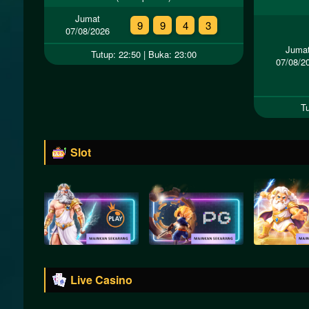
Jumat
9
9
4
3
07/08/2026
Juma
Tutup: 22:50 | Buka: 23:00
07/08/2
Tu
Slot
Live Casino