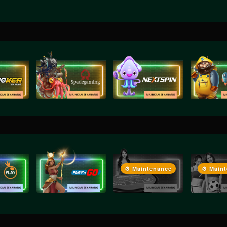
⚙ Maintenance
⚙ Main