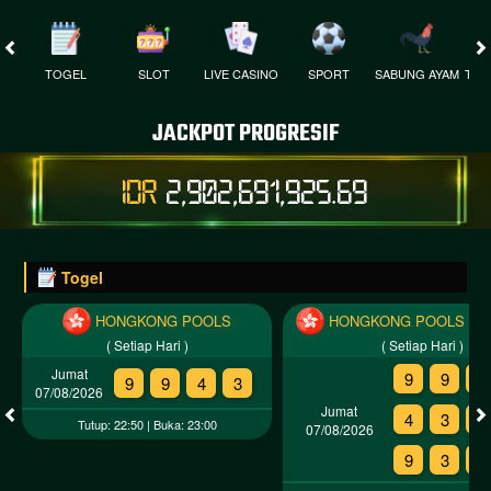
TOGEL
SLOT
LIVE CASINO
SPORT
SABUNG AYAM
TEM
JACKPOT PROGRESIF
IDR
2,902,691,930.52
Togel
HONGKONG POOLS
HONGKONG POOLS 1,2,
( Setiap Hari )
( Setiap Hari )
Jumat
9
9
4
9
9
4
3
07/08/2026
Jumat
4
3
5
Tutup: 22:50 | Buka: 23:00
07/08/2026
9
3
2