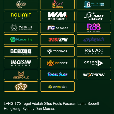
LANGIT70 Togel Adalah Situs Pools Pasaran Lama Seperti
Hongkong, Sydney Dan Macau.