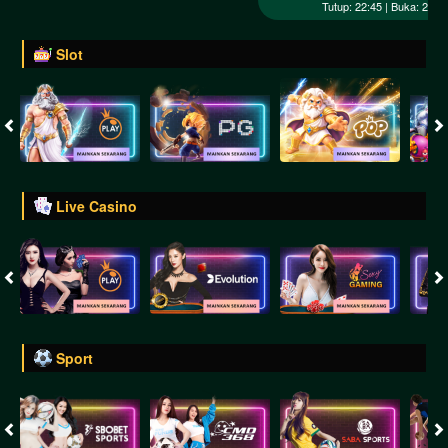
Tutup: 22:45 | Buka: 23:0
Slot
Live Casino
Sport