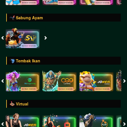
Sabung Ayam
Tembak Ikan
Virtual