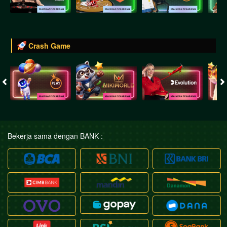
Crash Game
Bekerja sama dengan BANK :