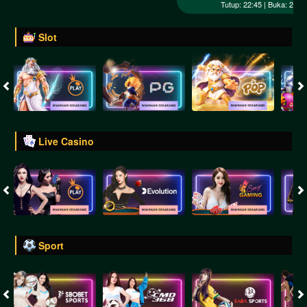
Tutup: 22:45 | Buka: 23:0
Slot
Live Casino
Sport