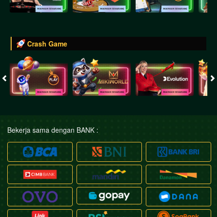
Crash Game
Bekerja sama dengan BANK :