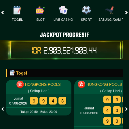
TOGEL
SLOT
LIVE CASINO
SPORT
SABUNG AYAM
TEM
JACKPOT PROGRESIF
IDR
2,903,521,908.34
Togel
HONGKONG POOLS
HONGKONG POOLS 1,2,
( Setiap Hari )
( Setiap Hari )
Jumat
9
9
4
9
9
4
3
07/08/2026
Jumat
4
3
5
Tutup: 22:50 | Buka: 23:00
07/08/2026
9
3
2