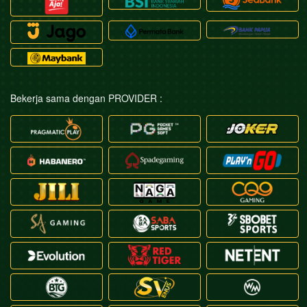
Bekerja sama dengan PROVIDER :