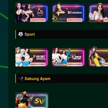
Sport
Sabung Ayam