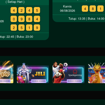
( Setiap Hari )
Kamis
4
8
1
4
2
4
5
06/08/2026
Tutup: 13:35 | Buka: 14:00
0
9
8
4
026
2
5
1
9
tup: 22:45 | Buka: 23:00