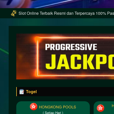
di Slot Online Terbaik Resmi dan Terpercaya 100% Pasti Bayar
Togel
HONGKONG POOLS
( Setiap Hari )