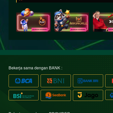
Bekerja sama dengan BANK :