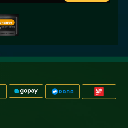
tenance