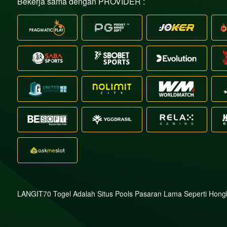
Bekerja sama dengan PROVIDER :
LANGIT70 Togel Adalah Situs Pools Pasaran Lama Seperti Hon