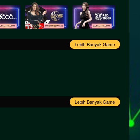
Lebih Banyak Game
Lebih Banyak Game