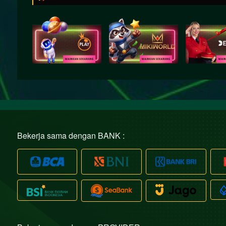
Bekerja sama dengan BANK :