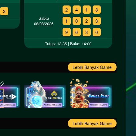
2
4
1
3
3
Sabtu
1
0
2
3
08/08/2026
9
6
3
0
Tutup: 13:35 | Buka: 14:00
Lebih Banyak Game
Lebih Banyak Game