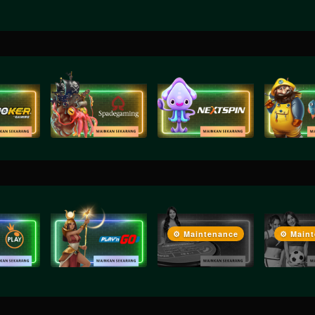
⚙ Maintenance
⚙ Main