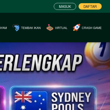
MASUK
DAFTAR
AYAM
TEMBAK IKAN
VIRTUAL
CRASH GAME
Next