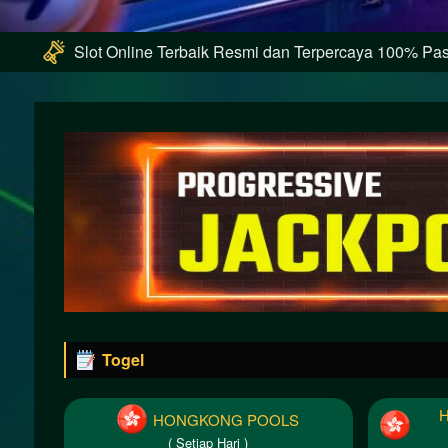
di Slot Online Terbaik Resmi dan Terpercaya 100% Pasti Bayar
Togel
HONGKONG POOLS
( Setiap Hari )