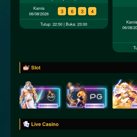
Kamis
3
6
3
4
06/08/2026
Kami
Tutup: 22:50 | Buka: 23:00
06/08/2
Tu
Slot
Live Casino