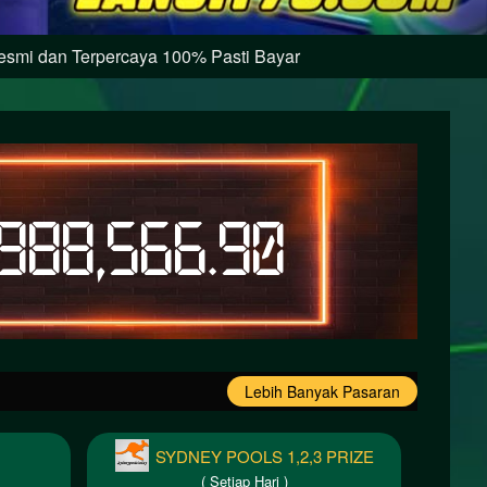
n Terpercaya 100% Pasti Bayar
,988,588.51
Lebih Banyak Pasaran
SYDNEY POOLS 1,2,3 PRIZE
( Setiap Hari )