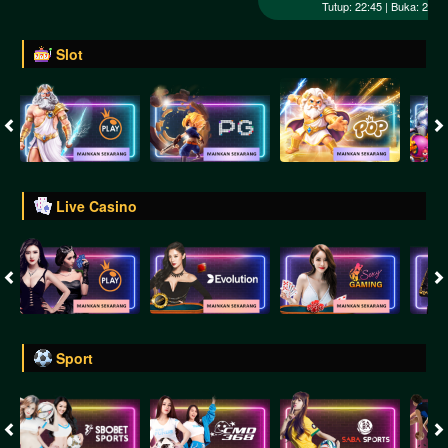
Tutup: 22:45 | Buka: 23:0
Slot
Live Casino
Sport