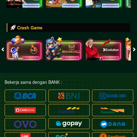
Crash Game
Bekerja sama dengan BANK :