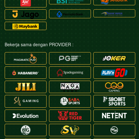
Bekerja sama dengan PROVIDER :