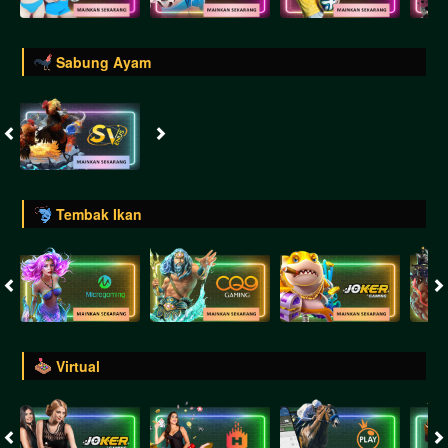
Sabung Ayam
Tembak Ikan
Virtual