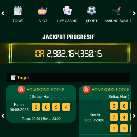
TOGEL
SLOT
LIVE CASINO
SPORT
SABUNG AYAM
TEM
JACKPOT PROGRESIF
IDR
2,902,164,354.95
Togel
HONGKONG POOLS
HONGKONG POOLS 1,2,
( Setiap Hari )
( Setiap Hari )
Kamis
3
6
3
3
6
3
4
06/08/2026
Kamis
7
4
0
Tutup: 22:50 | Buka: 23:00
06/08/2026
7
7
1