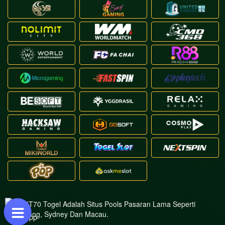
LANGIT70 Togel Adalah Situs Pools Pasaran Lama Seperti
Hongkong, Sydney Dan Macau.