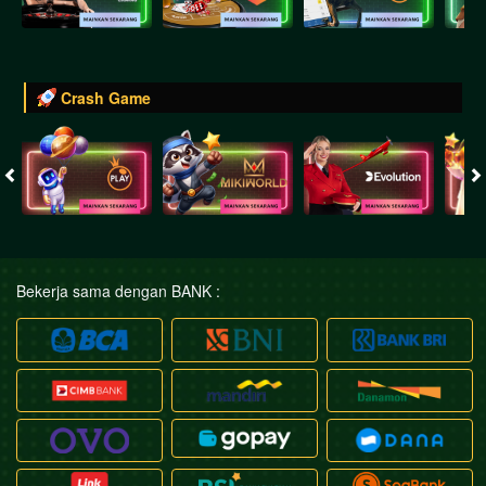
Crash Game
Bekerja sama dengan BANK :