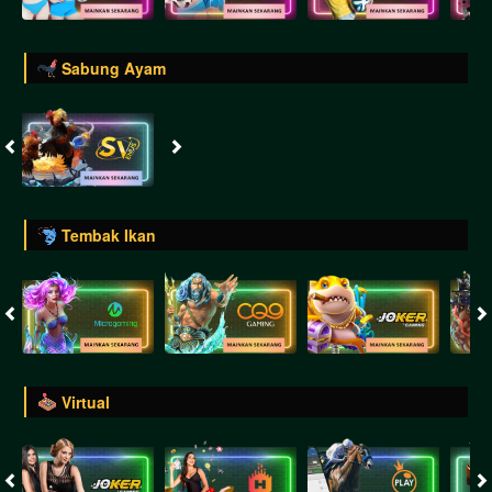
Sabung Ayam
Tembak Ikan
Virtual